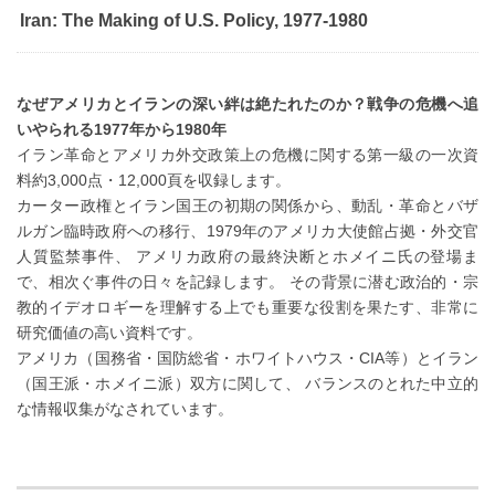
Iran: The Making of U.S. Policy, 1977-1980
なぜアメリカとイランの深い絆は絶たれたのか？戦争の危機へ追
いやられる1977年から1980年
イラン革命とアメリカ外交政策上の危機に関する第一級の一次資
料約3,000点・12,000頁を収録します。
カーター政権とイラン国王の初期の関係から、動乱・革命とバザ
ルガン臨時政府への移行、1979年のアメリカ大使館占拠・外交官
人質監禁事件、 アメリカ政府の最終決断とホメイニ氏の登場ま
で、相次ぐ事件の日々を記録します。 その背景に潜む政治的・宗
教的イデオロギーを理解する上でも重要な役割を果たす、非常に
研究価値の高い資料です。
アメリカ（国務省・国防総省・ホワイトハウス・CIA等）とイラン
（国王派・ホメイニ派）双方に関して、 バランスのとれた中立的
な情報収集がなされています。