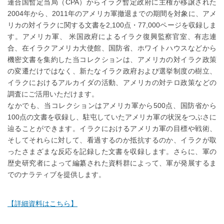
連合国暫定当局（CPA）からイラク暫定政府に主権が移譲された
2004年から、2011年のアメリカ軍撤退までの期間を対象に、アメ
リカの対イラクに関する文書を2,100点・77,000ページを収録しま
す。アメリカ軍、 米国政府によるイラク復興監察官室、有志連
合、在イラクアメリカ大使館、国防省、ホワイトハウスなどから
機密文書を集約した当コレクションは、アメリカの対イラク政策
の変遷だけではなく、新たなイラク政府および選挙制度の樹立、
イラクにおけるアルカイダの活動、アメリカの対テロ政策などの
調査にご活用いただけます。
なかでも、当コレクションはアメリカ軍から500点、国防省から
100点の文書を収録し、駐屯していたアメリカ軍の状況をつぶさに
辿ることができます。イラクにおけるアメリカ軍の目標や戦術、
そしてそれらに対して、看過するのか抵抗するのか、イラクが取
ったさまざまな反応を記録した文書を収録します。さらに、軍の
歴史研究者によって編纂された資料群によって、軍が発展するま
でのナラティブを提供します。
【詳細資料はこちら】