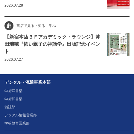
2026.07.28
書店で見る・知る・学ぶ
【新宿本店３Ｆアカデミック・ラウンジ】沖
田瑞穂『怖い親子の神話学』出版記念イベン
ト
2026.07.27
デジタル・流通事業本部
学術洋書部
学術和書部
雑誌部
デジタル情報営業部
学校教育営業部