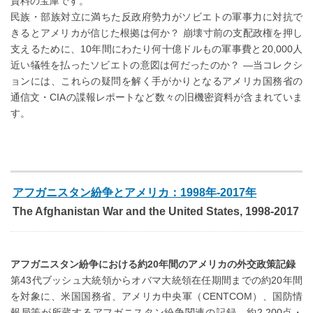
資料の宝庫です。
民族・部族対立に満ちた反政府勢力がソビエトの軍事力に対抗で
きるとアメリカが信じた根拠は何か？ 崩壊寸前の支配政権を押し
支えるために、10年間にわたり何十億ドルもの軍事費と20,000人
近い犠牲を払ったソビエトの意図は何だったのか？ —当コレクシ
ョンには、これらの疑問を解く手がかりとなるアメリカ国務省の
通信文・CIAの諜報レポートなど数々の旧機密資料が含まれていま
す。
アフガニスタン紛争とアメリカ：1998年-2017年
The Afghanistan War and the United States, 1998-2017
アフガニスタン紛争における約20年間のアメリカの外交政策記録
第43代ブッシュ大統領からオバマ大統領在任期間までの約20年間
を対象に、米国国務省、アメリカ中央軍（CENTCOM）、国防情
報局等が所蔵するアフガニスタン紛争関連の記録、約2,200点・