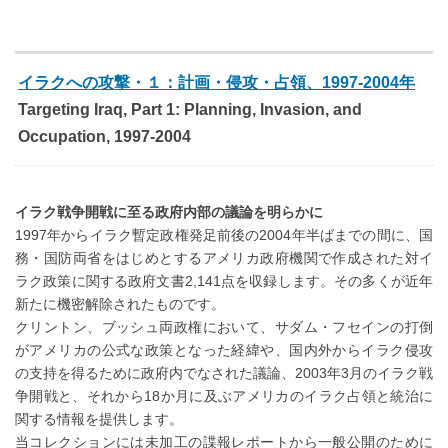
イラクへの攻撃・１：計画・侵攻・占領、1997-2004年
Targeting Iraq, Part 1: Planning, Invasion, and
Occupation, 1997-2004
イラク戦争開戦に至る政府内部の議論を明らかに
1997年からイラク暫定政権発足前後の2004年半ばまでの間に、国
務・国防両省をはじめとするアメリカ政府機関で作成された対イ
ラク政策に関する政府文書2,141点を収録します。その多くが近年
新たに機密解除されたものです。
クリントン、ブッシュ両政権において、サダム・フセインの打倒
がアメリカの公式な政策となった経緯や、国内外からイラク侵攻
の支持を得るために政府内でなされた議論、2003年3月のイラク戦
争開戦と、それから18か月に及ぶアメリカのイラク占領と統治に
関する情報を提供します。
当コレクションには未加工の諜報レポートから一般公開のために