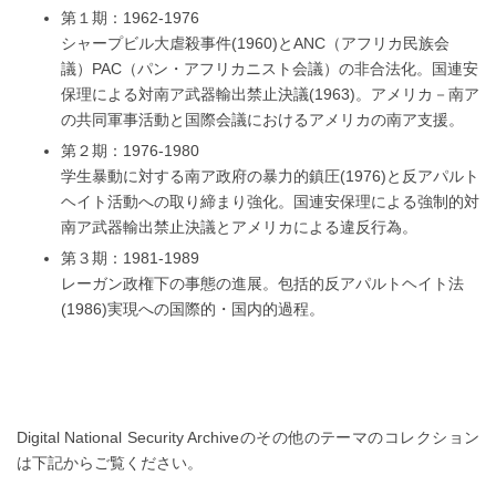
第１期：1962-1976
シャープビル大虐殺事件(1960)とANC（アフリカ民族会
議）PAC（パン・アフリカニスト会議）の非合法化。国連安
保理による対南ア武器輸出禁止決議(1963)。アメリカ－南ア
の共同軍事活動と国際会議におけるアメリカの南ア支援。
第２期：1976-1980
学生暴動に対する南ア政府の暴力的鎮圧(1976)と反アパルト
ヘイト活動への取り締まり強化。国連安保理による強制的対
南ア武器輸出禁止決議とアメリカによる違反行為。
第３期：1981-1989
レーガン政権下の事態の進展。包括的反アパルトヘイト法
(1986)実現への国際的・国内的過程。
Digital National Security Archiveのその他のテーマのコレクション
は下記からご覧ください。