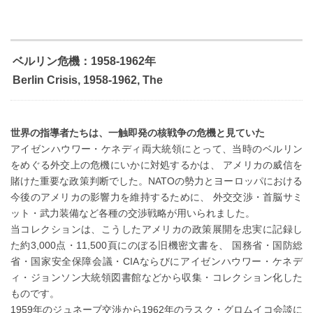
ベルリン危機：1958-1962年
Berlin Crisis, 1958-1962, The
世界の指導者たちは、一触即発の核戦争の危機と見ていた
アイゼンハウワー・ケネディ両大統領にとって、当時のベルリン
をめぐる外交上の危機にいかに対処するかは、 アメリカの威信を
賭けた重要な政策判断でした。NATOの勢力とヨーロッパにおける
今後のアメリカの影響力を維持するために、 外交交渉・首脳サミ
ット・武力装備など各種の交渉戦略が用いられました。
当コレクションは、こうしたアメリカの政策展開を忠実に記録し
た約3,000点・11,500頁にのぼる旧機密文書を、 国務省・国防総
省・国家安全保障会議・CIAならびにアイゼンハウワー・ケネデ
ィ・ジョンソン大統領図書館などから収集・コレクション化した
ものです。
1959年のジュネーブ交渉から1962年のラスク・グロムイコ会談に