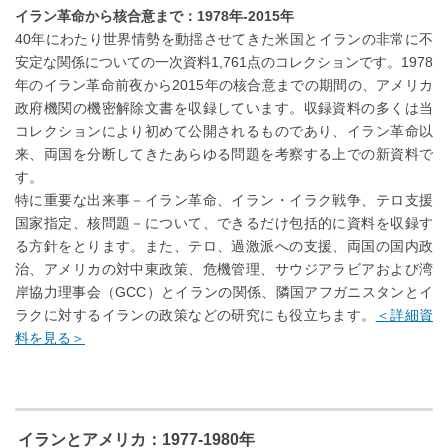
イラン革命から核合意まで：1978年-2015年
40年にわたり世界情勢を動揺させてきた米国とイランの非常に不
安定な関係についての一次資料1,761点のコレクションです。1978
年のイラン革命前夜から2015年の核合意までの期間の、アメリカ
政府機関の機密解除文書を収録しています。収録資料の多くは当
コレクションにより初めて公開されるものであり、イラン革命以
来、両国を分断してきたあらゆる問題を考察する上での新資料で
す。
特に重要な出来事－イラン革命、イラン・イラク戦争、テロ支援
国家指定、核問題－について、できるだけ包括的に資料を収録す
る方針をとります。また、テロ、過激派への支援、両国の国内政
治、アメリカの対中東政策、危機管理、サウジアラビアおよび湾
岸協力理事会（GCC）とイランの関係、隣国アフガニスタンとイ
ラクに対するイランの政策などの研究にも役立ちます。
＜詳細資
料を見る＞
イランとアメリカ：1977-1980年