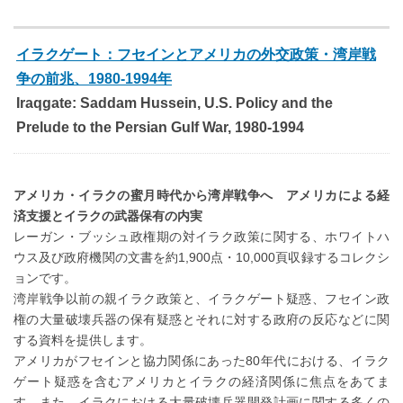
イラクゲート：フセインとアメリカの外交政策・湾岸戦
争の前兆、1980-1994年
Iraqgate: Saddam Hussein, U.S. Policy and the
Prelude to the Persian Gulf War, 1980-1994
アメリカ・イラクの蜜月時代から湾岸戦争へ アメリカによる経
済支援とイラクの武器保有の内実
レーガン・ブッシュ政権期の対イラク政策に関する、ホワイトハ
ウス及び政府機関の文書を約1,900点・10,000頁収録するコレクシ
ョンです。
湾岸戦争以前の親イラク政策と、イラクゲート疑惑、フセイン政
権の大量破壊兵器の保有疑惑とそれに対する政府の反応などに関
する資料を提供します。
アメリカがフセインと協力関係にあった80年代における、イラク
ゲート疑惑を含むアメリカとイラクの経済関係に焦点をあてま
す。また、イラクにおける大量破壊兵器開発計画に関する多くの