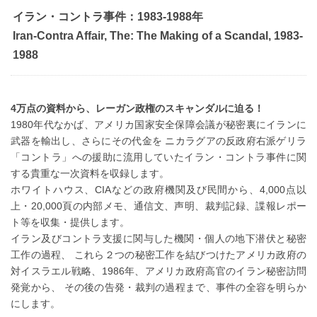
イラン・コントラ事件：1983-1988年
Iran-Contra Affair, The: The Making of a Scandal, 1983-
1988
4万点の資料から、レーガン政権のスキャンダルに迫る！
1980年代なかば、アメリカ国家安全保障会議が秘密裏にイランに
武器を輸出し、さらにその代金を ニカラグアの反政府右派ゲリラ
「コントラ」への援助に流用していたイラン・コントラ事件に関
する貴重な一次資料を収録します。
ホワイトハウス、CIAなどの政府機関及び民間から、4,000点以
上・20,000頁の内部メモ、通信文、声明、裁判記録、諜報レポー
ト等を収集・提供します。
イラン及びコントラ支援に関与した機関・個人の地下潜伏と秘密
工作の過程、 これら２つの秘密工作を結びつけたアメリカ政府の
対イスラエル戦略、1986年、アメリカ政府高官のイラン秘密訪問
発覚から、 その後の告発・裁判の過程まで、事件の全容を明らか
にします。