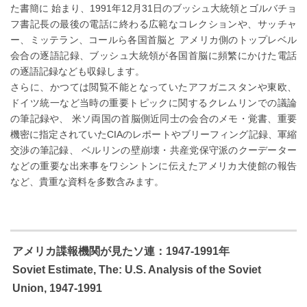
た書簡に 始まり、1991年12月31日のブッシュ大統領とゴルバチョ
フ書記長の最後の電話に終わる広範なコレクションや、サッチャ
ー、ミッテラン、コールら各国首脳と アメリカ側のトップレベル
会合の逐語記録、ブッシュ大統領が各国首脳に頻繁にかけた電話
の逐語記録なども収録します。
さらに、かつては閲覧不能となっていたアフガニスタンや東欧、
ドイツ統一など当時の重要トピックに関するクレムリンでの議論
の筆記録や、 米ソ両国の首脳側近同士の会合のメモ・覚書、重要
機密に指定されていたCIAのレポートやブリーフィング記録、軍縮
交渉の筆記録、 ベルリンの壁崩壊・共産党保守派のクーデーター
などの重要な出来事をワシントンに伝えたアメリカ大使館の報告
など、貴重な資料を多数含みます。
アメリカ諜報機関が見たソ連：1947-1991年
Soviet Estimate, The: U.S. Analysis of the Soviet
Union, 1947-1991