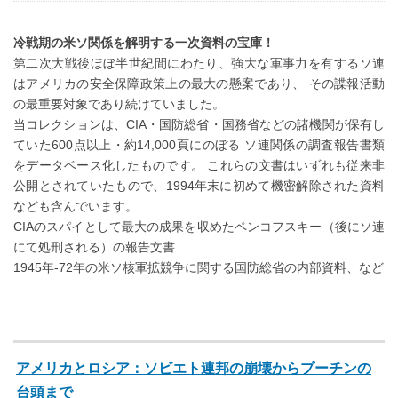
冷戦期の米ソ関係を解明する一次資料の宝庫！
第二次大戦後ほぼ半世紀間にわたり、強大な軍事力を有するソ連
はアメリカの安全保障政策上の最大の懸案であり、 その諜報活動
の最重要対象であり続けていました。
当コレクションは、CIA・国防総省・国務省などの諸機関が保有し
ていた600点以上・約14,000頁にのぼる ソ連関係の調査報告書類
をデータベース化したものです。 これらの文書はいずれも従来非
公開とされていたもので、1994年末に初めて機密解除された資料
なども含んでいます。
CIAのスパイとして最大の成果を収めたペンコフスキー（後にソ連
にて処刑される）の報告文書
1945年-72年の米ソ核軍拡競争に関する国防総省の内部資料、など
アメリカとロシア：ソビエト連邦の崩壊からプーチンの
台頭まで