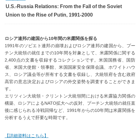
U.S.-Russia Relations: From the Fall of the Soviet
Union to the Rise of Putin, 1991-2000
ロシア連邦の建国から10年間の米露関係を探る
1991年のソビエト連邦の崩壊およびロシア連邦の建国から、プー
チン大統領の就任までの10年間を対象として、米露関係に関する
2,400点の文書を収録するコレクションです。米国国務省、国防
省、米国大使館・領事館、米国国家安全保障会議、ホワイトハウ
ス、ロシア議会等が所有する文書を収録し、大統領府を含む政府
高官の意志決定およびロシアの外交姿勢を調査することができま
す。
エリツィン大統領・クリントン大統領間における米露協力関係の
構築、ロシアによるNATO拡大への反対、プーチン大統領の就任直
後に感じられる冷戦回帰など、1991年からの10年間は米露関係を
分析するうえで肝要な時期です。
【詳細資料はこちら】