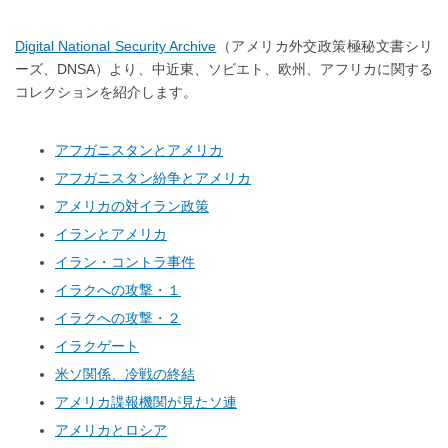
Digital National Security Archive
（アメリカ外交政策極秘文書シリ
ーズ、DNSA）より、中近東、ソビエト、欧州、アフリカに関する
コレクションを紹介します。
アフガニスタンとアメリカ
アフガニスタン紛争とアメリカ
アメリカの対イラン政策
イランとアメリカ
イラン・コントラ事件
イラクへの攻撃・１
イラクへの攻撃・２
イラクゲート
米ソ関係、冷戦の終結
アメリカ諜報機関が見たソ連
アメリカとロシア